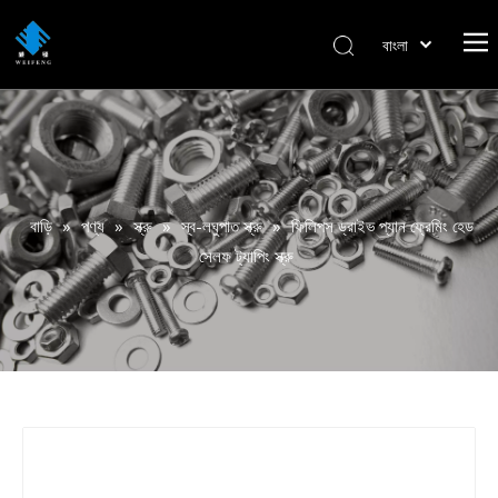
বাংলা
हिन्दी
Italiano
Deutsch
Português
Español
বাড়ি
»
পণ্য
»
স্ক্রু
»
স্ব-লঘুপাত স্ক্রু
»
ফিলিপস ড্রাইভ প্যান ফ্রেমিং হেড
Pусский
সেলফ ট্যাপিং স্ক্রু
Français
العربية
English