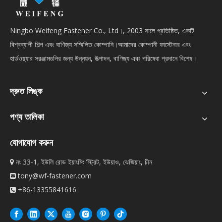
Ningbo Weifeng Fastener Co., Ltd।, 2003 সালে প্রতিষ্ঠিত, একটি
বিশ্বব্যাপী শিল্প এবং বাণিজ্য সম্মিলিত কোম্পানি।আমাদের কোম্পানী ফাস্টেনার এবং
হার্ডওয়্যার সরঞ্জামগুলির জন্য উন্নয়ন, উত্পাদন, বাণিজ্য এবং পরিষেবা প্রদানে বিশেষ।
দ্রুত লিঙ্ক
পণ্য তালিকা
যোগাযোগ করুন
নং 33-1, ইউলি রোড ইয়াংমিং স্ট্রিট, ইউয়াও, ঝেজিয়াং, চীন

tony@wf-fastener.com

+86-13355841616
