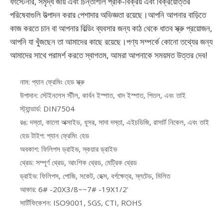
ফাস্টেনার, সমৃদ্ধ জায় এবং চিন্তাশীল প্রাক-বিক্রয় এবং বিক্রয়োত্তর
পরিষেবাগুলি উত্পাদন করার পেশাদার অভিজ্ঞতা রয়েছে।আপনি আপনার বাড়িতে
কাজ করতে চান বা আপনার বিল্ডিং ব্যবসার জন্য কাঠ থেকে ধাতব স্ক্রু প্রয়োজন,
আপনি যা খুঁজছেন তা আমাদের কাছে রয়েছে।পণ্য সম্পর্কে কোনো তথ্যের জন্য
আমাদের সাথে পরামর্শ করতে স্বাগতম, আমরা আপনাকে সময়মত উত্তর দেব!
নাম: প্যান ফ্রেমিং হেড স্ক্রু
উপাদান: স্টেইনলেস স্টীল, কার্বন ইস্পাত, খাদ ইস্পাত, পিতল, এবং তাই
স্ট্যান্ডার্ড: DIN7504
রঙ: দস্তা, কালো অক্সাইড, ধূসর, সাদা দস্তা, এইচডিজি, রাসার্ট নিকেল, এবং তাই
হেড টাইপ: প্যান ফ্রেমিং হেড
অবকাশ: ফিলিপস ড্রাইভ, স্কয়ার ড্রাইভ
থ্রেড: সম্পূর্ণ থ্রেড, আংশিক থ্রেড, মেট্রিক থ্রেড
ড্রাইভ: ফিলিপস, পোজি, সকেট, হেক্স, বর্গক্ষেত্র, স্লটেড, মিলিত
আকার: 6# -20X3/8~~7# -19X1/2'
সার্টিফিকেশন: ISO9001, SGS, CTI, ROHS