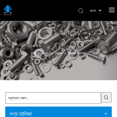
বাংলা
हिन्दी
Italiano
Deutsch
Português
Español
বাড়ি
»
পণ্য
»
ধাবক
»
সিলিং ওয়াশার
Pусский
Français
العربية
English
পণ্য তালিকা