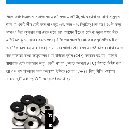
সিলিং ওয়াশারগুলিতে নিওপ্রিনের একটি স্তর একটি উঁচু ধাতব ধোয়ারের সাথে সংযুক্ত
থাকে যা একটি সীল তৈরি করে যা শক্ত এবং নরম এবং স্থিতিস্থাপক হয়।এগুলি ভঙ্গুর
উপকরণ দিয়ে ব্যবহার করা যেতে পারে এবং বাদামের নীচে বা বোল্ট বা স্ক্রুর মাথার নীচে
অতিরিক্ত কুশন প্রদান করতে পারে।সিলিং ওয়াশারগুলি বোল্ট করা জয়েন্টগুলিকে সিল
করে লিক বন্ধ করতে কার্যকর। ওয়াশারের আকার তার নামমাত্র গর্ত আকার বোঝায় এবং
স্ক্রু আকারের উপর ভিত্তি করে।এর বাইরের ব্যাস (OD) সবসময় বড় হয়।আকার
সাধারণত ছোট আকারের জন্য একটি সংখ্যা (উদাহরণস্বরূপ #10) হিসাবে নির্দিষ্ট করা
হয় এবং বড় আকারের জন্য ভগ্নাংশ ইঞ্চিতে (যেমন 1/4')। কিছু সিলিং ওয়াশার
আকার ছোট এবং বড় OD সংস্করণে দেওয়া হয়।