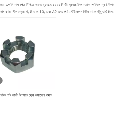
রে।এগুলি সাধারণত নিশ্চিত করতে ব্যবহৃত হয় যে নির্দিষ্ট স্বয়ংচালিত সমাবেশগুলিতে শ্যাফ্ট উ
 সাধারণত স্টিল গ্রেড 4, 8 এবং 10, এবং A2 এবং A4 স্টেইনলেস স্টিল থেকে স্ট্যান্ডার্ড হিসা
্লটেড নাট কার্বন ইস্পাত হেক্স ক্যাসেল বাদাম
জিঙ্ক প্লেটেড Din935