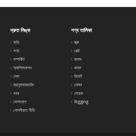
দ্রুত লিঙ্ক
পণ্য তালিকা
বাড়ি
স্ক্রু
পণ্য
বোল্ট
সম্পর্কিত
বাদাম
অ্যাপ্লিকেশন
ধাবক
সেবা
রিভেট
ম্যানুফ্যাকচারিং
নোঙ্গর
খবর
পেরেক
যোগাযোগ
Rigging
গোপনীয়তা নীতি