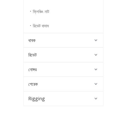
ক্লিঞ্চিং নাট
রিভেট বাদাম
ধাবক
রিভেট
নোঙ্গর
পেরেক
Rigging