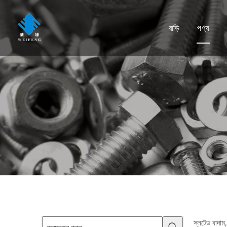
বাড়ি
পণ্য
স্ক্রু
বোল্ট
বাদাম
ধাবক
রিভে
নোঙ্গ
পেরে
Rig
স্লটেড বাদাম