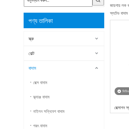
জায়গায় লক ক
স্লটেড বাদাম
পণ্য তালিকা
স্ক্রু
বোল্ট
বাদাম
হেক্স বাদাম
ভিডিও
ফ্ল্যাঞ্জ বাদাম
হেক্সাগন স
নাইলন সন্নিবেশ বাদাম
গরূৎ বাদাম