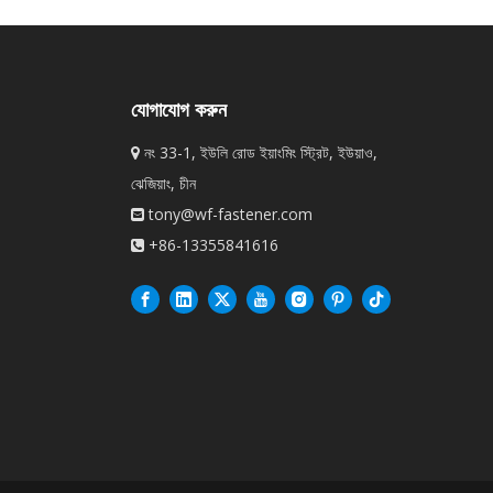
যোগাযোগ করুন
নং 33-1, ইউলি রোড ইয়াংমিং স্ট্রিট, ইউয়াও,

ঝেজিয়াং, চীন
tony@wf-fastener.com

+86-13355841616
