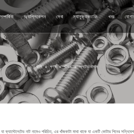
সম্পর্কিত
অ্যাপ্লিকেশন
সেবা
ম্যানুফ্যাকচারিং
খবর
যোগা
কাস্টম
ভিডিও
পরামর্শ
FAQ
বাড়ি
»
পণ্য
»
বাদাম
»
স্লটেড বাদাম
ট
র
ক
ging
, যা ক্যাস্টেলেটেড নাট নামেও পরিচিত, এর খাঁজকাটা মাথা থাকে যা একটি কোটার পিনের সন্নিবেশ গ