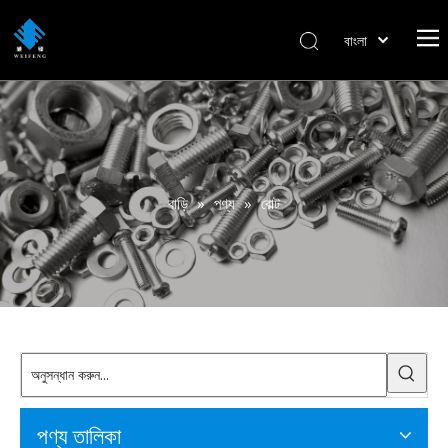
বাংলা
हिन्दी
Italiano
Deutsch
Português
Español
বাড়ি
»
পণ্য
»
বোল্ট
Pусский
Français
العربية
English
পণ্য তালিকা