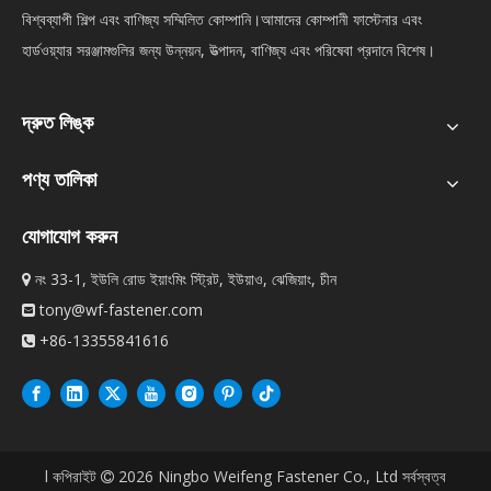
বিশ্বব্যাপী শিল্প এবং বাণিজ্য সম্মিলিত কোম্পানি।আমাদের কোম্পানী ফাস্টেনার এবং
হার্ডওয়্যার সরঞ্জামগুলির জন্য উন্নয়ন, উত্পাদন, বাণিজ্য এবং পরিষেবা প্রদানে বিশেষ।
দ্রুত লিঙ্ক
পণ্য তালিকা
যোগাযোগ করুন
নং 33-1, ইউলি রোড ইয়াংমিং স্ট্রিট, ইউয়াও, ঝেজিয়াং, চীন

tony@wf-fastener.com

+86-13355841616

l কপিরাইট
2026
Ningbo Weifeng Fastener Co., Ltd সর্বস্বত্ব
