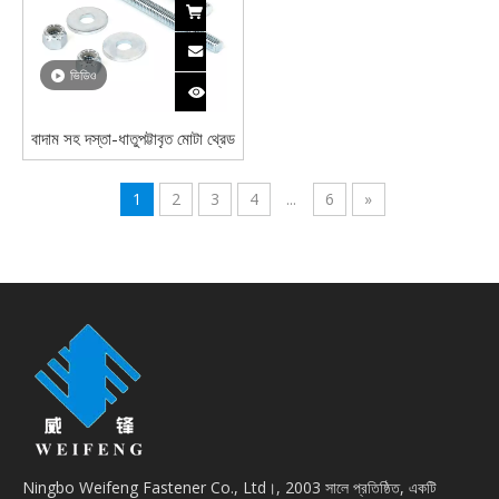
ভিডিও
বাদাম সহ দস্তা-ধাতুপট্টাবৃত মোটা থ্রেড
জে বোল্ট
1
2
3
4
...
6
»
Ningbo Weifeng Fastener Co., Ltd।, 2003 সালে প্রতিষ্ঠিত, একটি