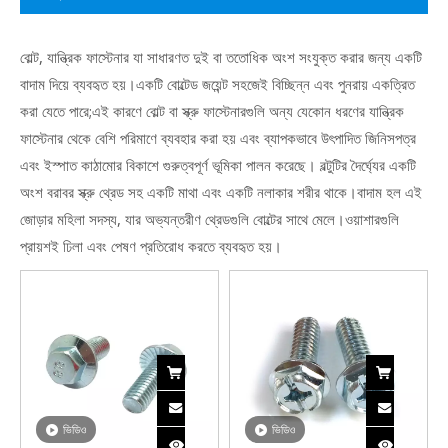
বোল্ট, যান্ত্রিক ফাস্টেনার যা সাধারণত দুই বা ততোধিক অংশ সংযুক্ত করার জন্য একটি
বাদাম দিয়ে ব্যবহৃত হয়।একটি বোল্টেড জয়েন্ট সহজেই বিচ্ছিন্ন এবং পুনরায় একত্রিত
করা যেতে পারে;এই কারণে বোল্ট বা স্ক্রু ফাস্টেনারগুলি অন্য যেকোন ধরণের যান্ত্রিক
ফাস্টেনার থেকে বেশি পরিমাণে ব্যবহার করা হয় এবং ব্যাপকভাবে উৎপাদিত জিনিসপত্র
এবং ইস্পাত কাঠামোর বিকাশে গুরুত্বপূর্ণ ভূমিকা পালন করেছে। বল্টুটির দৈর্ঘ্যের একটি
অংশ বরাবর স্ক্রু থ্রেড সহ একটি মাথা এবং একটি নলাকার শরীর থাকে।বাদাম হল এই
জোড়ার মহিলা সদস্য, যার অভ্যন্তরীণ থ্রেডগুলি বোল্টের সাথে মেলে।ওয়াশারগুলি
প্রায়শই ঢিলা এবং পেষণ প্রতিরোধ করতে ব্যবহৃত হয়।
ভিডিও
ভিডিও