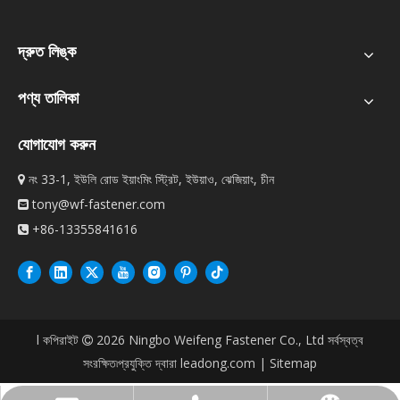
দ্রুত লিঙ্ক
পণ্য তালিকা
যোগাযোগ করুন
নং 33-1, ইউলি রোড ইয়াংমিং স্ট্রিট, ইউয়াও, ঝেজিয়াং, চীন

tony@wf-fastener.com

+86-13355841616

l কপিরাইট
2026
Ningbo Weifeng Fastener Co., Ltd সর্বস্বত্ব

সংরক্ষিত৷প্রযুক্তি দ্বারা
leadong.com
|
Sitemap