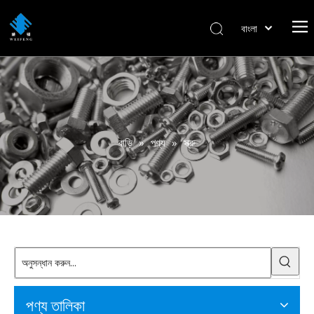
বাংলা
हिन्दी
Italiano
Deutsch
Português
Español
বাড়ি
»
পণ্য
»
স্ক্রু
Pусский
Français
العربية
English
পণ্য তালিকা