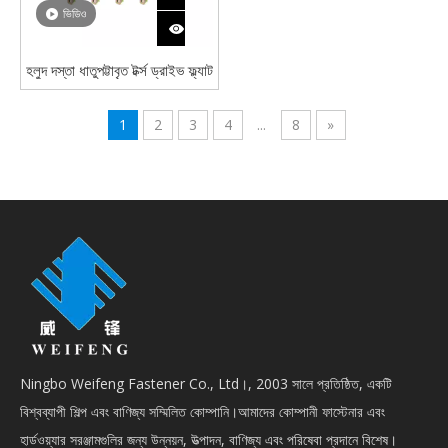
ভিডিও
হলুদ দস্তা ধাতুপট্টাবৃত টর্ক্স ড্রাইভ ফ্ল্যাট
কাউন্টারসাঙ্ক হেড টেক স্ক্রু স্ব-ড্রিলিং
স্ক্রু উইংস উইথ
1
2
3
4
...
8
»
Ningbo Weifeng Fastener Co., Ltd।, 2003 সালে প্রতিষ্ঠিত, একটি
বিশ্বব্যাপী শিল্প এবং বাণিজ্য সম্মিলিত কোম্পানি।আমাদের কোম্পানী ফাস্টেনার এবং
হার্ডওয়্যার সরঞ্জামগুলির জন্য উন্নয়ন, উত্পাদন, বাণিজ্য এবং পরিষেবা প্রদানে বিশেষ।