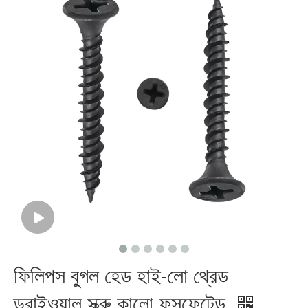
ফিলিপস বুগল হেড হাই-লো থ্রেড
ড্রাইওয়াল স্ক্রু কালো ফসফেটেড