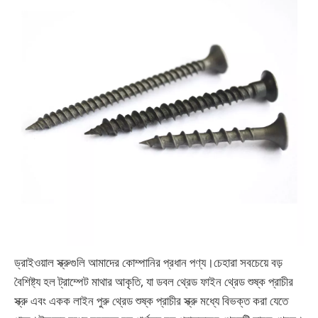
ড্রাইওয়াল স্ক্রুগুলি আমাদের কোম্পানির প্রধান পণ্য।চেহারা সবচেয়ে বড়
বৈশিষ্ট্য হল ট্রাম্পেট মাথার আকৃতি, যা ডবল থ্রেড ফাইন থ্রেড শুষ্ক প্রাচীর
স্ক্রু এবং একক লাইন পুরু থ্রেড শুষ্ক প্রাচীর স্ক্রু মধ্যে বিভক্ত করা যেতে