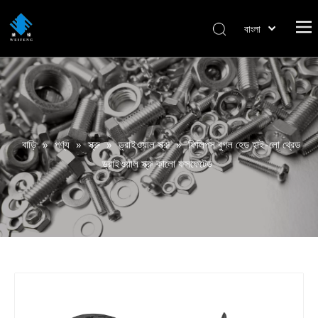
বাংলা
हिन्दी
Italiano
Deutsch
Português
Español
বাড়ি
»
পণ্য
»
স্ক্রু
»
ড্রাইওয়াল স্ক্রু
»
ফিলিপস বুগল হেড হাই-লো থ্রেড
Pусский
ড্রাইওয়াল স্ক্রু কালো ফসফেটেড
Français
العربية
English