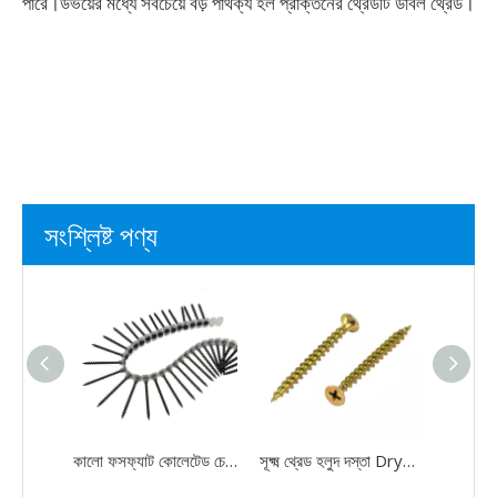
পারে।উভয়ের মধ্যে সবচেয়ে বড় পার্থক্য হল প্রাক্তনের থ্রেডটি ডাবল থ্রেড।
সংশ্লিষ্ট পণ্য
কালো ফসফ্যাট কোলেটেড চেইন বেল্ট ড্রাইওয়াল স্ক্রু মোটা থ্রেড বিগল হেড BP PH2
সূক্ষ্ম থ্রেড হলুদ দস্তা Drywall স্ক্রু ফিলিপস Bugle হেড কার্বন ইস্পাত