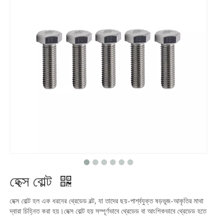
হেক্স বোল্ট
হেক্স বোল্ট হল এক ধরনের থ্রেডেড বল্ট, যা তাদের ছয়-পার্শ্বযুক্ত ষড়ভুজ-আকৃতির মাথা
দ্বারা চিহ্নিত করা হয়।হেক্স বোল্ট হয় সম্পূর্ণভাবে থ্রেডেড বা আংশিকভাবে থ্রেডেড হতে