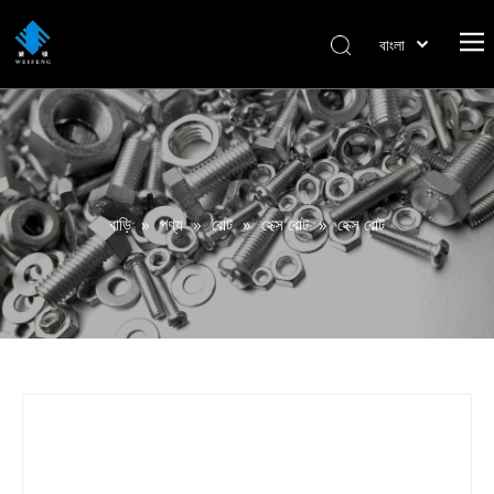
বাংলা
हिन्दी
Italiano
Deutsch
Português
Español
বাড়ি
»
পণ্য
»
বোল্ট
»
হেক্স বোল্ট
»
হেক্স বোল্ট
Pусский
Français
العربية
English