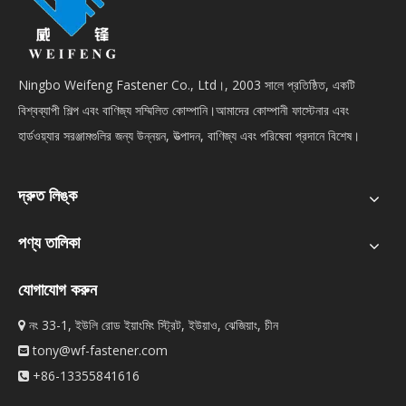
Ningbo Weifeng Fastener Co., Ltd।, 2003 সালে প্রতিষ্ঠিত, একটি
বিশ্বব্যাপী শিল্প এবং বাণিজ্য সম্মিলিত কোম্পানি।আমাদের কোম্পানী ফাস্টেনার এবং
হার্ডওয়্যার সরঞ্জামগুলির জন্য উন্নয়ন, উত্পাদন, বাণিজ্য এবং পরিষেবা প্রদানে বিশেষ।
দ্রুত লিঙ্ক
পণ্য তালিকা
যোগাযোগ করুন
নং 33-1, ইউলি রোড ইয়াংমিং স্ট্রিট, ইউয়াও, ঝেজিয়াং, চীন

tony@wf-fastener.com

+86-13355841616
