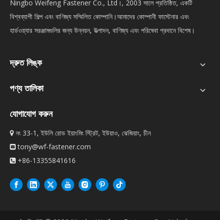
Ningbo Weifeng Fastener Co., Ltd।, 2003 সালে প্রতিষ্ঠিত, একটি
বিশ্বব্যাপী শিল্প এবং বাণিজ্য সম্মিলিত কোম্পানি।আমাদের কোম্পানী ফাস্টেনার এবং
হার্ডওয়্যার সরঞ্জামগুলির জন্য উন্নয়ন, উত্পাদন, বাণিজ্য এবং পরিষেবা প্রদানে বিশেষ।
দ্রুত লিঙ্ক
পণ্য তালিকা
যোগাযোগ করুন
নং 33-1, ইউলি রোড ইয়াংমিং স্ট্রিট, ইউয়াও, ঝেজিয়াং, চীন

tony@wf-fastener.com

+86-13355841616
