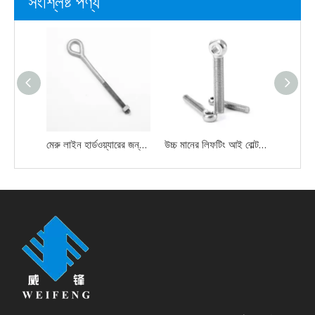
সংশ্লিষ্ট পণ্য
মেরু লাইন হার্ডওয়্যারের জন্য গ্যালভানাইজড ওভাল আই বোল্ট
উচ্চ মানের লিফটিং আই বোল্ট স্টেইনলেস স্টীল সুইং ফিশ রাউন্ড আই বোল্ট Din444