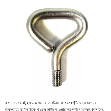
নকল চোখের বল্টু হল এক ধরনের ফাস্টেনার যা কাঠের খুঁটিতে ব্যাপকভাবে
ব্যবহৃত হয় যা বৈদ্যুতিক পাওয়ার লাইন বা ওভারহেড লাইনে থিম্বল, ক্লিভিস,