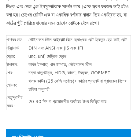
লিঙ্ক এবং ডেড এন্ড ইনসুলেটরকে সমর্থন করে।একে ড্রপ ফরজড আই বল্টও
বলা হয়।চোখের বোল্টটি এক বা একাধিক বর্গাকার বাদাম দিয়ে একত্রিত হয়, যা
কাঠের খুঁটি পেরিয়ে যাওয়ার সময় চোখের বোল্টকে বেঁধে রাখে।
পণ্যের নাম
স্টেইনলেস স্টিল আইবোল্ট ফিক্স অ্যাঙ্কর বোল্ট ত্রিভুজ হেড আই বোল্ট
স্ট্যান্ডার্ড:
DIN এবং ANSI এবং JIS এবং IFI
থ্রেড:
unc, unf, মেট্রিক থ্রেড
উপাদান:
কার্বন ইস্পাত, খাদ ইস্পাত, স্টেইনলেস স্টীল
শেষ:
দস্তা ধাতুপট্টাবৃত, HDG, কালো, উজ্জ্বল, GOEMET
বাল্ক কার্টন (25 কেজি সর্বোচ্চ)+ কাঠের প্যালেট বা গ্রাহকের বিশেষ
মোড়ক:
চাহিদা অনুযায়ী
নেতৃস্থানীয়
20-30 দিন বা প্রয়োজনীয় অর্ডারের উপর ভিত্তি করে
সময় :