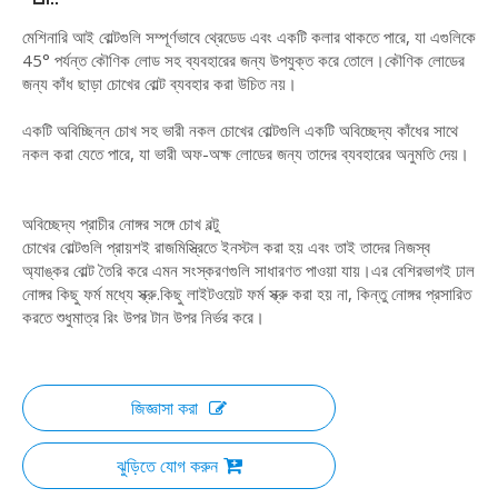
মেশিনারি আই বোল্টগুলি সম্পূর্ণভাবে থ্রেডেড এবং একটি কলার থাকতে পারে, যা এগুলিকে
45° পর্যন্ত কৌণিক লোড সহ ব্যবহারের জন্য উপযুক্ত করে তোলে।কৌণিক লোডের
জন্য কাঁধ ছাড়া চোখের বোল্ট ব্যবহার করা উচিত নয়।
একটি অবিচ্ছিন্ন চোখ সহ ভারী নকল চোখের বোল্টগুলি একটি অবিচ্ছেদ্য কাঁধের সাথে
নকল করা যেতে পারে, যা ভারী অফ-অক্ষ লোডের জন্য তাদের ব্যবহারের অনুমতি দেয়।
অবিচ্ছেদ্য প্রাচীর নোঙ্গর সঙ্গে চোখ বল্টু
চোখের বোল্টগুলি প্রায়শই রাজমিস্ত্রিতে ইনস্টল করা হয় এবং তাই তাদের নিজস্ব
অ্যাঙ্কর বোল্ট তৈরি করে এমন সংস্করণগুলি সাধারণত পাওয়া যায়।এর বেশিরভাগই ঢাল
নোঙ্গর কিছু ফর্ম মধ্যে স্ক্রু.কিছু লাইটওয়েট ফর্ম স্ক্রু করা হয় না, কিন্তু নোঙ্গর প্রসারিত
করতে শুধুমাত্র রিং উপর টান উপর নির্ভর করে।
জিজ্ঞাসা করা
ঝুড়িতে যোগ করুন