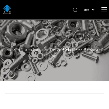
বাংলা
हिन्दी
Italiano
Deutsch
Português
Español
বাড়ি
»
পণ্য
»
বোল্ট
»
চোখের ঝিলিক
»
304 স্টেইনলেস স্টীল ত্রিভুজ আই
Pусский
বোল্ট
Français
العربية
English