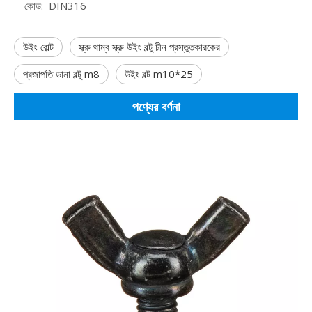
কোড:
DIN316
উইং বোল্ট
স্ক্রু থাম্ব স্ক্রু উইং বল্টু চীন প্রস্তুতকারকের
প্রজাপতি ডানা বল্টু m8
উইং বল্ট m10*25
পণ্যের বর্ণনা