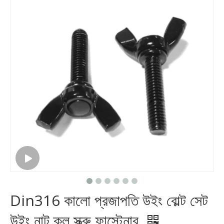
Din316 কালো প্রজাপতি উইং বোল্ট সেট
উইং নাট ক্ল স্ক্রু ফাস্টেনার