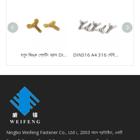
হলুদ জিঙ্ক প্লেটিং ব্রাস DIN316 মেট্রিক উইং বোল্ট মিকি মাউস বাটারফ্লাই স্ক্রু
DIN316 A4 316 স্টেইনলেস স্টিল বাটারফ্লাই উইং বোল্ট থাম্ব স্ক্রু DIN 316
Ningbo Weifeng Fastener Co., Ltd।, 2003 সালে প্রতিষ্ঠিত, একটি