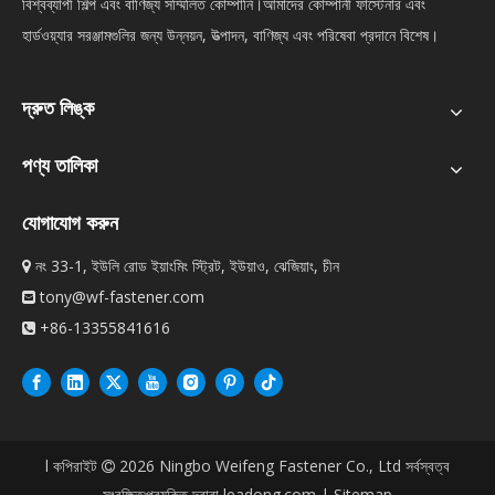
বিশ্বব্যাপী শিল্প এবং বাণিজ্য সম্মিলিত কোম্পানি।আমাদের কোম্পানী ফাস্টেনার এবং
হার্ডওয়্যার সরঞ্জামগুলির জন্য উন্নয়ন, উত্পাদন, বাণিজ্য এবং পরিষেবা প্রদানে বিশেষ।
দ্রুত লিঙ্ক
পণ্য তালিকা
যোগাযোগ করুন
নং 33-1, ইউলি রোড ইয়াংমিং স্ট্রিট, ইউয়াও, ঝেজিয়াং, চীন

tony@wf-fastener.com

+86-13355841616

l কপিরাইট
2026
Ningbo Weifeng Fastener Co., Ltd সর্বস্বত্ব

সংরক্ষিত৷প্রযুক্তি দ্বারা
leadong.com
|
Sitemap