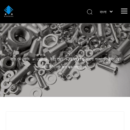
বাংলা
हिन्दी
Italiano
Deutsch
Português
Español
বাড়ি
»
পণ্য
»
বোল্ট
»
উইং বোল্ট
»
Din316 কালো প্রজাপতি উইং বোল্ট
Pусский
সেট উইং নাট ক্ল স্ক্রু ফাস্টেনার
Français
العربية
English